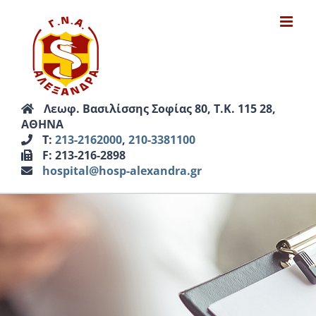
Μετάβαση
στο
περιεχόμενο
Λεωφ. Βασιλίσσης Σοφίας 80, Τ.Κ. 115 28,
ΑΘΗΝΑ
Τ:
213-2162000
,
210-3381100
F: 213-216-2898
hospital@hosp-alexandra.gr