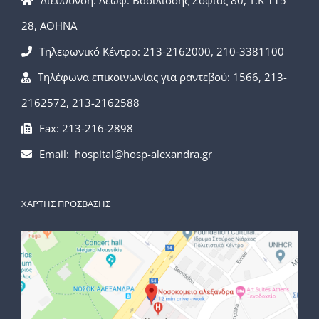
Διεύθυνση: Λεωφ. Βασιλίσσης Σοφίας 80, Τ.Κ 115
28, ΑΘΗΝΑ
Τηλεφωνικό Κέντρο: 213-2162000, 210-3381100
Τηλέφωνα επικοινωνίας για ραντεβού: 1566, 213-
2162572, 213-2162588
Fax: 213-216-2898
Email: hospital@hosp-alexandra.gr
ΧΑΡΤΗΣ ΠΡΟΣΒΑΣΗΣ