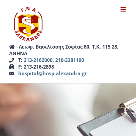
Μετάβαση
στο
περιεχόμενο
Λεωφ. Βασιλίσσης Σοφίας 80, Τ.Κ. 115 28,
ΑΘΗΝΑ
Τ:
213-2162000
,
210-3381100
F: 213-216-2898
hospital@hosp-alexandra.gr