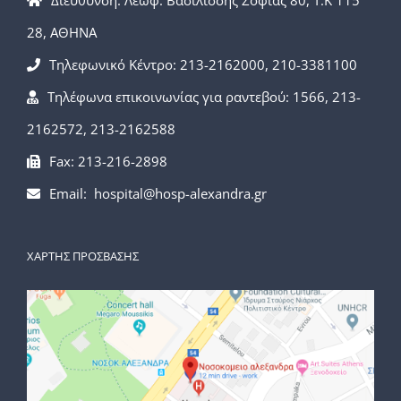
Διεύθυνση: Λεωφ. Βασιλίσσης Σοφίας 80, Τ.Κ 115
28, ΑΘΗΝΑ
Τηλεφωνικό Κέντρο: 213-2162000, 210-3381100
Τηλέφωνα επικοινωνίας για ραντεβού: 1566, 213-
2162572, 213-2162588
Fax: 213-216-2898
Email: hospital@hosp-alexandra.gr
ΧΑΡΤΗΣ ΠΡΟΣΒΑΣΗΣ