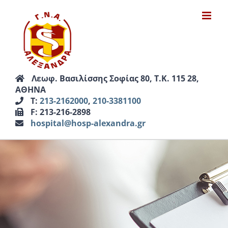
Μετάβαση
στο
περιεχόμενο
Λεωφ. Βασιλίσσης Σοφίας 80, Τ.Κ. 115 28,
ΑΘΗΝΑ
Τ:
213-2162000
,
210-3381100
F: 213-216-2898
hospital@hosp-alexandra.gr