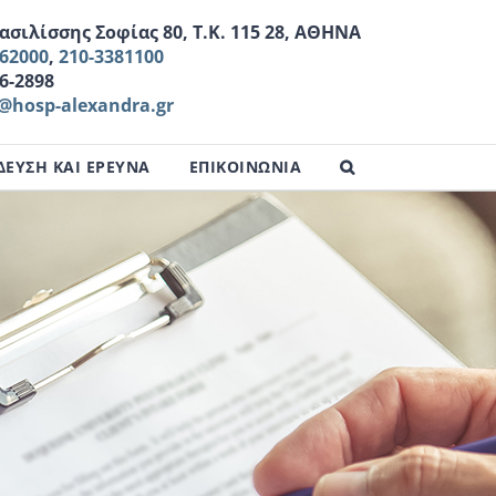
σιλίσσης Σοφίας 80, Τ.Κ. 115 28, ΑΘΗΝΑ
162000
,
210-3381100
16-2898
l@hosp-alexandra.gr
ΔΕΥΣΗ ΚΑΙ ΕΡΕΥΝΑ
ΕΠΙΚΟΙΝΩΝΙΑ