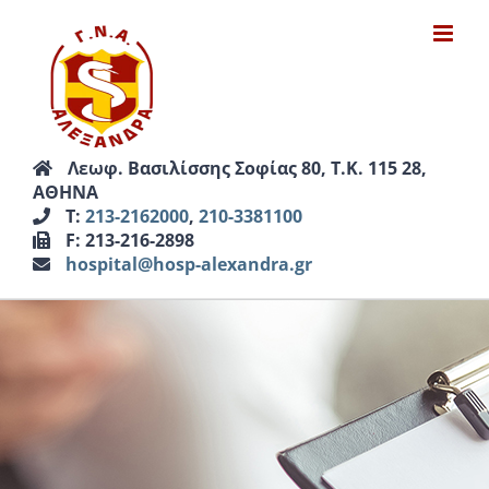
Μετάβαση
στο
περιεχόμενο
Λεωφ. Βασιλίσσης Σοφίας 80, Τ.Κ. 115 28,
ΑΘΗΝΑ
Τ:
213-2162000
,
210-3381100
F: 213-216-2898
hospital@hosp-alexandra.gr