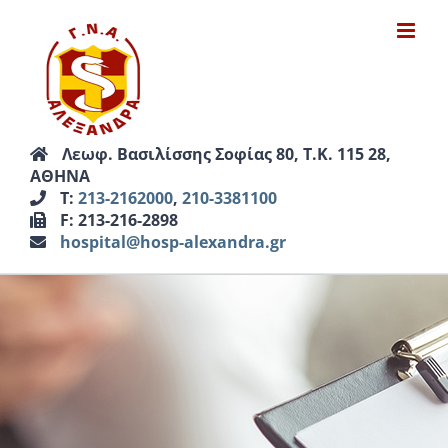
Μετάβαση
στο
περιεχόμενο
Λεωφ. Βασιλίσσης Σοφίας 80, Τ.Κ. 115 28,
ΑΘΗΝΑ
Τ:
213-2162000
,
210-3381100
F: 213-216-2898
hospital@hosp-alexandra.gr