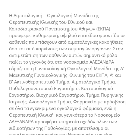
H Αιματολογική – Ογκολογική Μονάδα της
Θεραπευτικής Κλινικής του Εθνικού και
Καποδιστριακού Πανεπιστημίου Αθηνών (ΕΚΠΑ)
προσφέρει καθημερινή, υψηλού επιπέδου φροντίδα σε
ασθενείς που πάσχουν από αιματολογικές κακοήθειες
όσο και από καρκίνους των συμπαγών οργάνων. Στην
αντιμετώπιση των ασθενών αυτών σημαντικό ρόλο
παίζει το γεγονός ότι στο νοσοκομείο ΑΛΕΞΑΝΔΡΑ
εδράζεται η Γυναικολογική Ογκολογική Μονάδα της Α’
Μαιευτικής Γυναικολογικής Κλινικής του ΕΚΠΑ, Α’ και
Β’ Ακτινοθεραπευτικό Τμήμα, Αιματολογικό Τμήμα,
Παθολογοανατομικό Εργαστήριο, Κυτταρολογικό
Εργαστήριο, Βιοχημικό Εργαστήριο, Τμήμα Πυρηνικής
Ιατρικής, Ανοσολογικό Τμήμα, Φαρμακείο με πρόσβαση
σε όλα τα εγκεκριμένα ογκολογικά φάρμακα, ενώ η
Θεραπευτική Κλινική και γενικότερα το Νοσοκομείο
ΑΛΕΞΑΝΔΡΑ προσφέρει υπηρεσία σχεδόν όλων των
ειδικοτήτων της Παθολογίας, με αποτέλεσμα οι
ογκολογικές υπηρεσίες του Νοσοκομείου να είναι