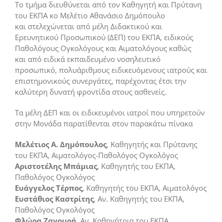
Το τμήμα διευθύνεται από τον Καθηγητή και Πρύτανη
του ΕΚΠΑ κο Μελέτιο Αθανάσιο Δημόπουλο
και στελεχώνεται από μέλη Διδακτικού και
Ερευνητικού Προσωπικού (ΔΕΠ) του ΕΚΠΑ, ειδικούς
Παθολόγους Ογκολόγους και Αιματολόγους καθώς
και από ειδικά εκπαιδευμένο νοσηλευτικό
προσωπικό, πολυάριθμους ειδικευόμενους ιατρούς και
επιστημονικούς συνεργάτες, παρέχοντας έτσι την
καλύτερη δυνατή φροντίδα στους ασθενείς.
Τα μέλη ΔΕΠ και οι ειδικευμένοι ιατροί που υπηρετούν
στην Μονάδα παρατίθενται στον παρακάτω πίνακα
Μελέτιος Α. Δημόπουλος
, Καθηγητής και Πρύτανης
του ΕΚΠΑ, Αιματολόγος-Παθολόγος Ογκολόγος
Αριστοτέλης Μπάμιας
, Καθηγητής του ΕΚΠΑ,
Παθολόγος Ογκολόγος
Ευάγγελος Τέρπος
, Καθηγητής του ΕΚΠΑ, Αιματολόγος
Ευστάθιος Καστρίτης
, Αν. Καθηγητής του ΕΚΠΑ,
Παθολόγος Ογκολόγος
Φλώρα Ζαγουρή
, Αν. Καθηγήτρια του ΕΚΠΑ,