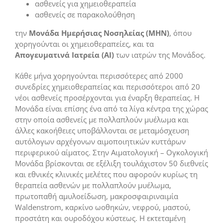
ασθενείς για χημειοθεραπεία
ασθενείς σε παρακολούθηση
την
Μονάδα Ημερήσιας Νοσηλείας (ΜΗΝ)
, όπου
χορηγούνται οι χημειοθεραπείες, και τα
Απογευματινά Ιατρεία (ΑΙ)
των ιατρών της Μονάδος.
Κάθε μήνα χορηγούνται περισσότερες από 2000
συνεδρίες χημειοθεραπείας και περισσότεροι από 20
νέοι ασθενείς προσέρχονται για έναρξη θεραπείας. Η
Μονάδα είναι επίσης ένα από τα λίγα κέντρα της χώρας
στην οποία ασθενείς με πολλαπλούν μυέλωμα και
άλλες κακοήθειες υποβάλλονται σε μεταμόσχευση
αυτόλογων αρχέγονων αιμοποιητικών κυττάρων
περιφερικού αίματος. Στην Αιματολογική – Ογκολογική
Μονάδα βρίσκονται σε εξέλιξη τουλάχιστον 50 διεθνείς
και εθνικές κλινικές μελέτες που αφορούν κυρίως τη
θεραπεία ασθενών με πολλαπλούν μυέλωμα,
πρωτοπαθή αμυλοείδωση, μακροσφαιριναιμία
Waldenstrom, καρκίνο ωοθηκών, νεφρού, μαστού,
προστάτη και ουροδόχου κύστεως. Η εκτεταμένη