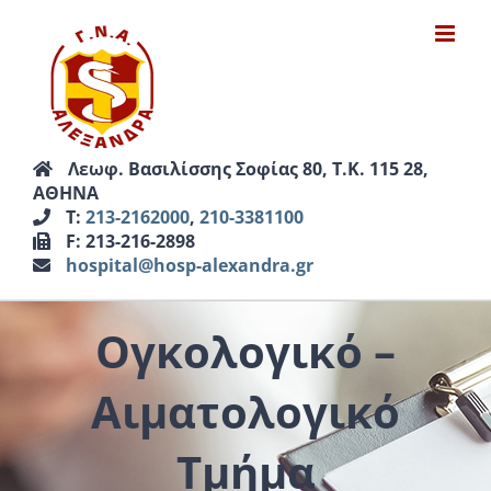
Μετάβαση
στο
περιεχόμενο
Λεωφ. Βασιλίσσης Σοφίας 80, Τ.Κ. 115 28,
ΑΘΗΝΑ
Τ:
213-2162000
,
210-3381100
F: 213-216-2898
hospital@hosp-alexandra.gr
Ογκολογικό –
Αιματολογικό
Τμήμα