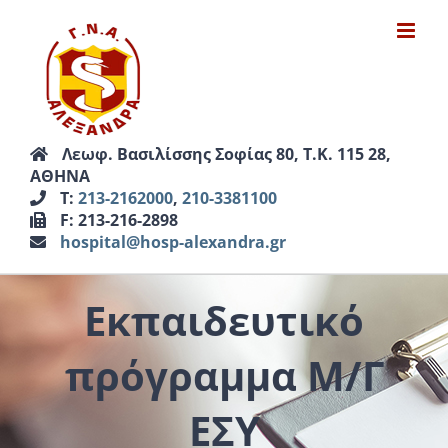
Μετάβαση
στο
περιεχόμενο
Λεωφ. Βασιλίσσης Σοφίας 80, Τ.Κ. 115 28,
ΑΘΗΝΑ
Τ:
213-2162000
,
210-3381100
F: 213-216-2898
hospital@hosp-alexandra.gr
Εκπαιδευτικό
πρόγραμμα Μ/Γ
ΕΣΥ