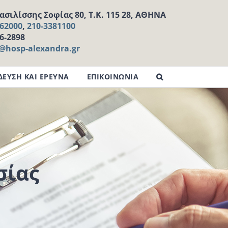
σιλίσσης Σοφίας 80, Τ.Κ. 115 28, ΑΘΗΝΑ
162000
,
210-3381100
16-2898
l@hosp-alexandra.gr
ΔΕΥΣΗ ΚΑΙ ΕΡΕΥΝΑ
ΕΠΙΚΟΙΝΩΝΙΑ
σίας