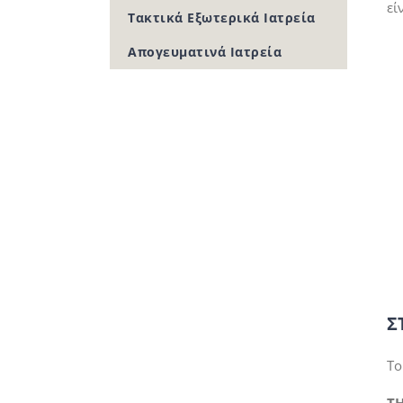
εί
Τακτικά Εξωτερικά Ιατρεία
Απογευματινά Ιατρεία
Σ
Το