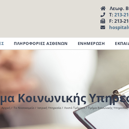
Λεωφ. Βα
Τ:
213-2
F: 213-2
hospita
ΕΣ
ΠΛΗΡΟΦΟΡΙΕΣ ΑΣΘΕΝΩΝ
ΕΝΗΜΕΡΩΣΗ
ΕΚΠΑΙ
μα Κοινωνικής Υπηρε
Αρχική
Το Νοσοκομείο
Ιατρική Υπηρεσία
Λοιπά Τμήματα
Τμήμα Κοινωνικής Υπηρεσίας