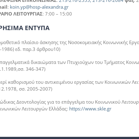
ΗΛΕΦΩΝΑ ΕΠΙΚΟΙΝΩΝΙΑΣ
:
213-216-2555,
213-216-2084
φαξ
: 
ail
:
koin.yp@hosp-alexandra.gr
ΑΡΙΟ ΛΕΙΤΟΥΡΓΙΑΣ
: 7:00 – 15:00
ΡΗΣΙΜΑ ΕΝΤΥΠΑ
μοθετικό πλαίσιο άσκησης της Νοσοκομειακής Κοινωνικής Εργασ
-1986) εδ. παρ.3 άρθρου10)
Επαγγελματικά δικαιώματα των Πτυχιούχων του Τμήματος Κοινωνικ
.1.1989,σσ. 346-347)
Περί καθορισμού του αντικειμένου εργασίας των Κοινωνικών Λειτ
12.1978, σσ. 2005-2007)
Κώδικας Δεοντολογίας για το επάγγελμα του Κοινωνικού Λειτου
ινωνικών Λειτουργών Ελλάδας:
https://www.skle.gr