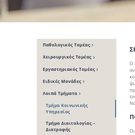
Παθολογικός Τομέας
Σ
Χειρουργικός Τομέας
Ο 
Εργαστηριακός Τομέας
αν
κο
Ειδικές Μονάδες
ψυ
πρ
Λοιπά Τμήματα
το
Νο
Τμήμα Κοινωνικής
Υπηρεσίας
Π
Τμήμα Διαιτολογίας –
Διατροφής
Οι