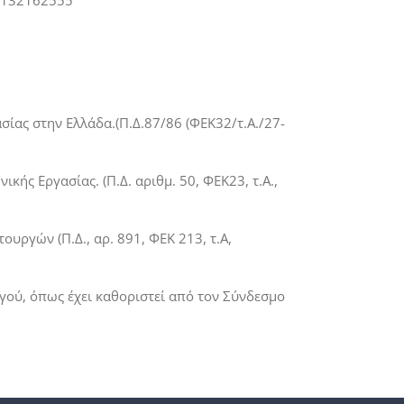
2132162555
ίας στην Ελλάδα.(Π.Δ.87/86 (ΦΕΚ32/τ.Α./27-
ής Εργασίας. (Π.Δ. αριθμ. 50, ΦΕΚ23, τ.Α.,
ουργών (Π.Δ., αρ. 891, ΦΕΚ 213, τ.Α,
ργού, όπως έχει καθοριστεί από τον Σύνδεσμο