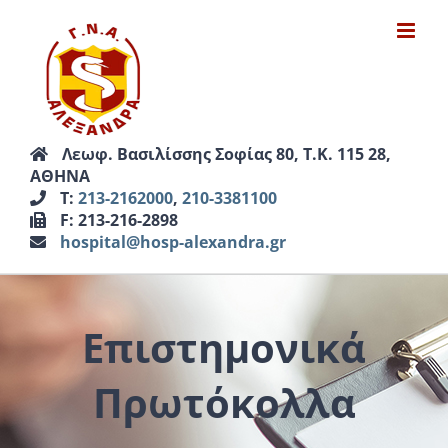
Μετάβαση
στο
περιεχόμενο
Λεωφ. Βασιλίσσης Σοφίας 80, Τ.Κ. 115 28,
ΑΘΗΝΑ
Τ:
213-2162000
,
210-3381100
F: 213-216-2898
hospital@hosp-alexandra.gr
Επιστημονικά
Πρωτόκολλα