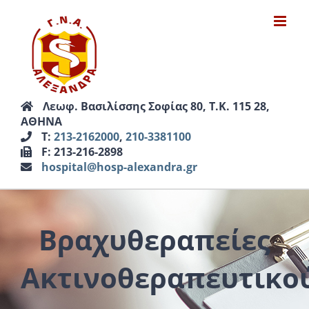
Μετάβαση
στο
περιεχόμενο
Λεωφ. Βασιλίσσης Σοφίας 80, Τ.Κ. 115 28,
ΑΘΗΝΑ
Τ:
213-2162000
,
210-3381100
F: 213-216-2898
hospital@hosp-alexandra.gr
Βραχυθεραπείες
Ακτινοθεραπευτικο