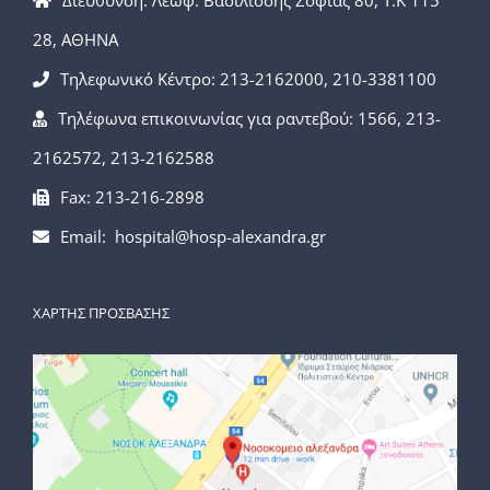
Διεύθυνση: Λεωφ. Βασιλίσσης Σοφίας 80, Τ.Κ 115
28, ΑΘΗΝΑ
Τηλεφωνικό Κέντρο: 213-2162000, 210-3381100
Τηλέφωνα επικοινωνίας για ραντεβού: 1566, 213-
2162572, 213-2162588
Fax: 213-216-2898
Email: hospital@hosp-alexandra.gr
ΧΑΡΤΗΣ ΠΡΟΣΒΑΣΗΣ