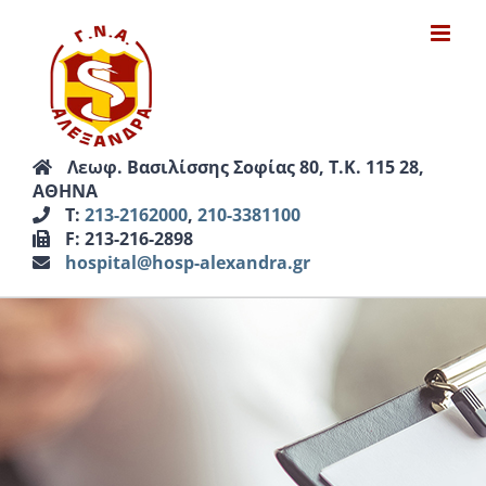
Μετάβαση
στο
περιεχόμενο
Λεωφ. Βασιλίσσης Σοφίας 80, Τ.Κ. 115 28,
ΑΘΗΝΑ
Τ:
213-2162000
,
210-3381100
F: 213-216-2898
hospital@hosp-alexandra.gr