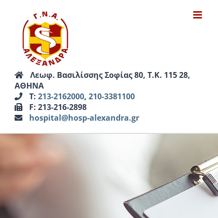
Μετάβαση
στο
περιεχόμενο
Λεωφ. Βασιλίσσης Σοφίας 80, Τ.Κ. 115 28,
ΑΘΗΝΑ
Τ:
213-2162000
,
210-3381100
F: 213-216-2898
hospital@hosp-alexandra.gr