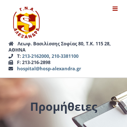
Μετάβαση
στο
περιεχόμενο
Λεωφ. Βασιλίσσης Σοφίας 80, Τ.Κ. 115 28,
ΑΘΗΝΑ
Τ:
213-2162000
,
210-3381100
F: 213-216-2898
hospital@hosp-alexandra.gr
Προμήθειες