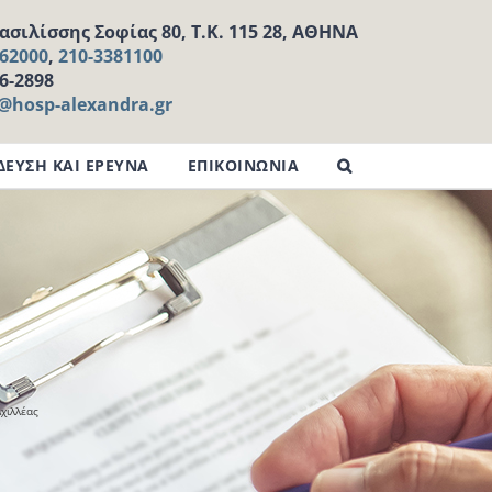
σιλίσσης Σοφίας 80, Τ.Κ. 115 28, ΑΘΗΝΑ
162000
,
210-3381100
16-2898
l@hosp-alexandra.gr
ΔΕΥΣΗ ΚΑΙ ΕΡΕΥΝΑ
ΕΠΙΚΟΙΝΩΝΙΑ
χιλλέας