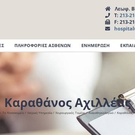
Λεωφ. Βα
Τ:
213-2
F: 213-2
hospita
ΕΣ
ΠΛΗΡΟΦΟΡΙΕΣ ΑΣΘΕΝΩΝ
ΕΝΗΜΕΡΩΣΗ
ΕΚΠΑΙ
Καραθάνος Αχιλλέας
Το Νοσοκομείο
Ιατρική Υπηρεσία
Χειρουργικός Τομέας
Αναισθησιολογικό
Καραθάνος Α