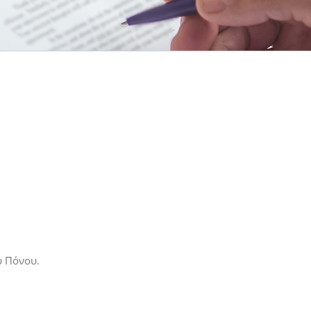
ύ Πόνου.