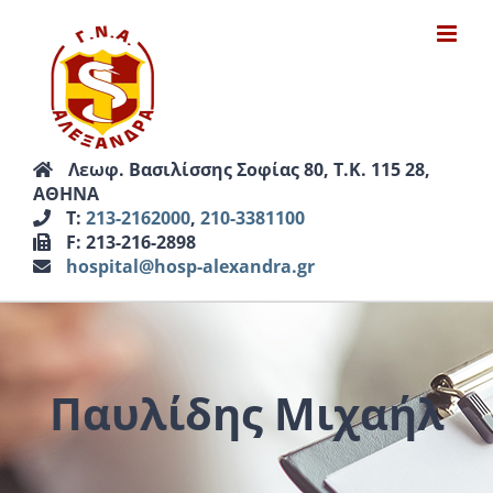
Μετάβαση
στο
περιεχόμενο
Λεωφ. Βασιλίσσης Σοφίας 80, Τ.Κ. 115 28,
ΑΘΗΝΑ
Τ:
213-2162000
,
210-3381100
F: 213-216-2898
hospital@hosp-alexandra.gr
Παυλίδης Μιχαήλ