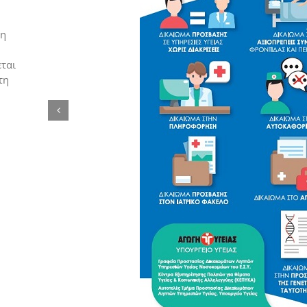
νη
ται
τη