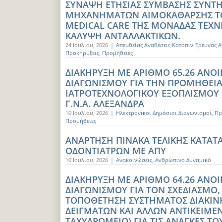
ΣΥΝΑΨΗ ΕΤΗΣΙΑΣ ΣΥΜΒΑΣΗΣ ΣΥΝΤΗ
ΜΗΧΑΝΗΜΑΤΩΝ ΑΙΜΟΚΑΘΑΡΣΗΣ ΤΟ
MEDICAL CARE ΤΗΣ ΜΟΝΑΔΑΣ ΤΕΧ
ΚΑΛΥΨΗ ΑΝΤΑΛΛΑΚΤΙΚΩΝ.
24 Ιουλίου, 2026
|
Απευθείας Αναθέσεις Κατόπιν Έρευνας 
Προκηρύξεις
,
Προμήθειες
ΔΙΑΚΗΡΥΞΗ ΜΕ ΑΡΙΘΜΟ 65.26 ΑΝΟ
ΔΙΑΓΩΝΙΣΜΟΥ ΓΙΑ ΤΗΝ ΠΡΟΜΗΘΕΙ
ΙΑΤΡΟΤΕΧΝΟΛΟΓΙΚΟΥ ΕΞΟΠΛΙΣΜΟΥ Γ
Γ.Ν.Α. ΑΛΕΞΑΝΔΡΑ
10 Ιουλίου, 2026
|
Ηλεκτρονικοί Δημόσιοι Διαγωνισμοί
,
Πρ
Προμήθειες
ΑΝΑΡΤΗΣΗ ΠΙΝΑΚΑ ΤΕΛΙΚΗΣ ΚΑΤΑ
ΟΔΟΝΤΙΑΤΡΩΝ ΜΕ ΑΠΥ
10 Ιουλίου, 2026
|
Ανακοινώσεις
,
Ανθρώπινο Δυναμικό
ΔΙΑΚΗΡΥΞΗ ΜΕ ΑΡΙΘΜΟ 64.26 ΑΝΟ
ΔΙΑΓΩΝΙΣΜΟΥ ΓΙΑ ΤΟΝ ΣΧΕΔΙΑΣΜΟ,
ΤΟΠΟΘΕΤΗΣΗ ΣΥΣΤΗΜΑΤΟΣ ΔΙΑΚΙΝ
ΔΕΙΓΜΑΤΩΝ ΚΑΙ ΑΛΛΩΝ ΑΝΤΙΚΕΙΜ
ΤΑΧΥΔΡΟΜΕΙΟ) ΓΙΑ ΤΙΣ ΑΝΑΓΚΕΣ Τ