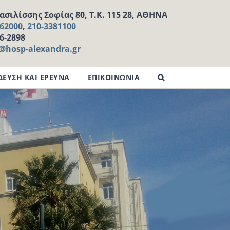
σιλίσσης Σοφίας 80, Τ.Κ. 115 28, ΑΘΗΝΑ
162000
,
210-3381100
16-2898
l@hosp-alexandra.gr
ΔΕΥΣΗ ΚΑΙ ΕΡΕΥΝΑ
ΕΠΙΚΟΙΝΩΝΙΑ