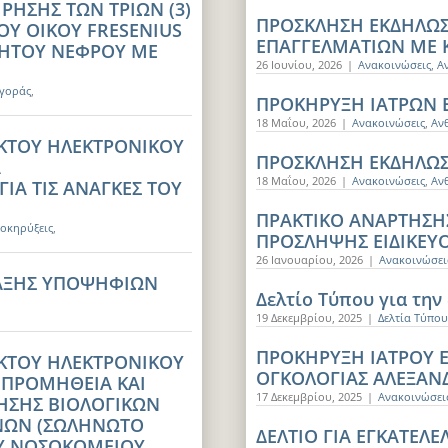
ΡΗΣΗΣ ΤΩΝ ΤΡΙΩΝ (3)
ΠΡΟΣΚΛΗΣΗ ΕΚΔΗΛΩ
Υ ΟΙΚΟΥ FRESENIUS
ΕΠΑΓΓΕΛΜΑΤΙΩΝ ΜΕ 
ΝΗΤΟΥ ΝΕΦΡΟΥ ΜΕ
26 Ιουνίου, 2026
|
Ανακοινώσεις
,
Α
Αγοράς
,
ΠΡΟΚΗΡΥΞΗ ΙΑΤΡΩΝ 
18 Μαΐου, 2026
|
Ανακοινώσεις
,
Αν
ΙΚΤΟΥ ΗΛΕΚΤΡΟΝΙΚΟΥ
ΠΡΟΣΚΛΗΣΗ ΕΚΔΗΛΩΣ
Α
18 Μαΐου, 2026
|
Ανακοινώσεις
,
Αν
ΙΑ ΤΙΣ ΑΝΑΓΚΕΣ ΤΟΥ
ΠΡΑΚΤΙΚΟ ΑΝΑΡΤΗΣΗ
οκηρύξεις
,
ΠΡΟΣΛΗΨΗΣ ΕΙΔΙΚΕΥ
26 Ιανουαρίου, 2026
|
Ανακοινώσει
ΤΑΞΗΣ ΥΠΟΨΗΦΙΩΝ
Δελτίο Τύπου για τη
19 Δεκεμβρίου, 2025
|
Δελτία Τύπου
ΠΡΟΚΗΡΥΞΗ ΙΑΤΡΟΥ 
ΙΚΤΟΥ ΗΛΕΚΤΡΟΝΙΚΟΥ
ΟΓΚΟΛΟΓΙΑΣ ΑΛΕΞΑΝ
 ΠΡΟΜΗΘΕΙΑ ΚΑΙ
17 Δεκεμβρίου, 2025
|
Ανακοινώσει
ΗΣΗΣ ΒΙΟΛΟΓΙΚΩΝ
ΕΝΩΝ (ΣΩΛΗΝΩΤΟ
ΔΕΛΤΙΟ ΓΙΑ ΕΓΚΑΤΕΛ
ΟΥ ΝΟΣΟΚΟΜΕΙΟΥ