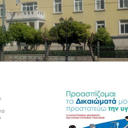
.
υτά
ι