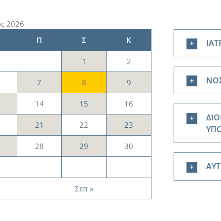
ς 2026
Π
Σ
Κ
ΙΑΤ
1
2
ΝΟΣ
7
8
9
14
15
16
ΔΙΟ
21
22
23
ΥΠ
28
29
30
ΑΥ
Σεπ »