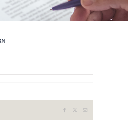
ΩΝ
Facebook
X
Email