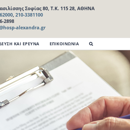
σιλίσσης Σοφίας 80, Τ.Κ. 115 28, ΑΘΗΝΑ
162000
,
210-3381100
16-2898
l@hosp-alexandra.gr
ΔΕΥΣΗ ΚΑΙ ΕΡΕΥΝΑ
ΕΠΙΚΟΙΝΩΝΙΑ