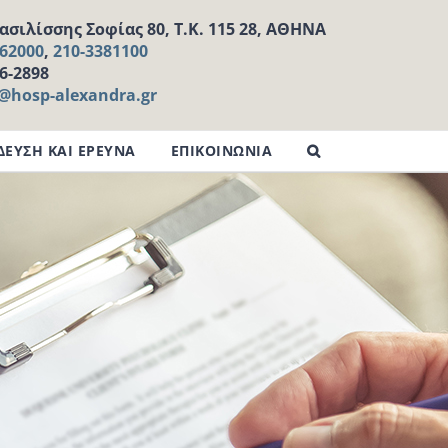
σιλίσσης Σοφίας 80, Τ.Κ. 115 28, ΑΘΗΝΑ
162000
,
210-3381100
16-2898
l@hosp-alexandra.gr
ΔΕΥΣΗ ΚΑΙ ΕΡΕΥΝΑ
ΕΠΙΚΟΙΝΩΝΙΑ