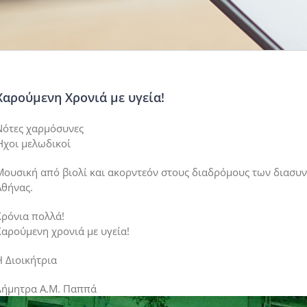
Χαρούμενη Xρονιά με υγεία!
Νότες χαρμόσυνες
Ήχοι μελωδικοί
Μουσική από βιολί και ακορντεόν στους διαδρόμους των διασυ
Αθήνας.
Χρόνια πολλά!
Χαρούμενη χρονιά με υγεία!
Η Διοικήτρια
Δήμητρα Α.Μ. Παππά