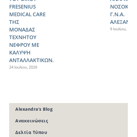
FRESENIUS
ΝΟΣΟΚΟΜ
MEDICAL CARE
Γ.Ν.Α.
ΤΗΣ
ΑΛΕΞΑΝΔΡ
ΜΟΝΑΔΑΣ
9 Ιουλίου, 2026
ΤΕΧΝΗΤΟΥ
ΝΕΦΡΟΥ ΜΕ
ΚΑΛΥΨΗ
ΑΝΤΑΛΛΑΚΤΙΚΩΝ.
24 Ιουλίου, 2026
Alexandra’s Blog
Ανακοινώσεις
Δελτία Τύπου