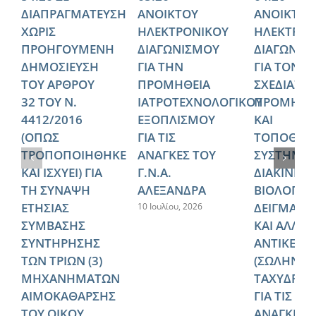
ΔΙΑΠΡΑΓΜΑΤΕΥΣΗ
ΑΝΟΙΚΤΟΥ
ΑΝΟΙΚΤΟΥ
ΧΩΡΙΣ
ΗΛΕΚΤΡΟΝΙΚΟΥ
ΗΛΕΚΤΡΟΝ
ΠΡΟΗΓΟΥΜΕΝΗ
ΔΙΑΓΩΝΙΣΜΟΥ
ΔΙΑΓΩΝΙΣ
ΔΗΜΟΣΙΕΥΣΗ
ΓΙΑ ΤΗΝ
ΓΙΑ ΤΟΝ
ΤΟΥ ΑΡΘΡΟΥ
ΠΡΟΜΗΘΕΙΑ
ΣΧΕΔΙΑΣΜ
32 ΤΟΥ Ν.
ΙΑΤΡΟΤΕΧΝΟΛΟΓΙΚΟΥ
ΠΡΟΜΗΘΕ
4412/2016
ΕΞΟΠΛΙΣΜΟΥ
ΚΑΙ
(ΟΠΩΣ
ΓΙΑ ΤΙΣ
ΤΟΠΟΘΕΤ
ΤΡΟΠΟΠΟΙΗΘΗΚΕ
ΑΝΑΓΚΕΣ ΤΟΥ
ΣΥΣΤΗΜΑ
ΚΑΙ ΙΣΧΥΕΙ) ΓΙΑ
Γ.Ν.Α.
ΔΙΑΚΙΝΗΣ
ΤΗ ΣΥΝΑΨΗ
ΑΛΕΞΑΝΔΡΑ
ΒΙΟΛΟΓΙΚ
ΕΤΗΣΙΑΣ
ΔΕΙΓΜΑΤΩ
10 Ιουλίου, 2026
ΣΥΜΒΑΣΗΣ
ΚΑΙ ΑΛΛΩ
ΣΥΝΤΗΡΗΣΗΣ
ΑΝΤΙΚΕΙΜ
ΤΩΝ ΤΡΙΩΝ (3)
(ΣΩΛΗΝΩ
ΜΗΧΑΝΗΜΑΤΩΝ
ΤΑΧΥΔΡΟΜ
ΑΙΜΟΚΑΘΑΡΣΗΣ
ΓΙΑ ΤΙΣ
ΤΟΥ ΟΙΚΟΥ
ΑΝΑΓΚΕΣ 