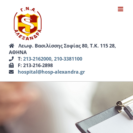
Μετάβαση
στο
περιεχόμενο
Λεωφ. Βασιλίσσης Σοφίας 80, Τ.Κ. 115 28,
ΑΘΗΝΑ
Τ:
213-2162000
,
210-3381100
F: 213-216-2898
hospital@hosp-alexandra.gr