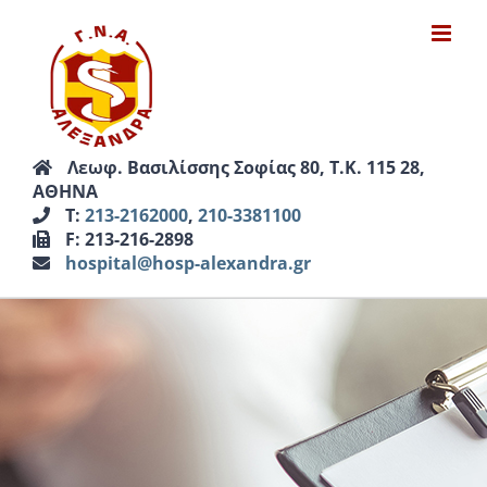
Μετάβαση
στο
περιεχόμενο
Λεωφ. Βασιλίσσης Σοφίας 80, Τ.Κ. 115 28,
ΑΘΗΝΑ
Τ:
213-2162000
,
210-3381100
F: 213-216-2898
hospital@hosp-alexandra.gr