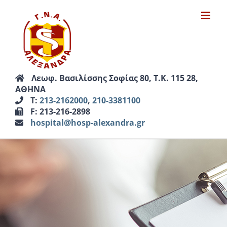
Μετάβαση
στο
περιεχόμενο
Λεωφ. Βασιλίσσης Σοφίας 80, Τ.Κ. 115 28,
ΑΘΗΝΑ
Τ:
213-2162000
,
210-3381100
F: 213-216-2898
hospital@hosp-alexandra.gr