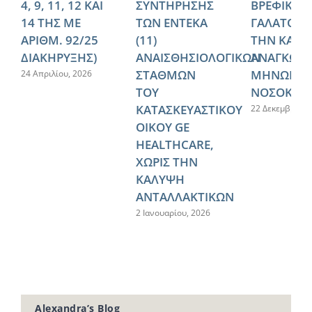
4, 9, 11, 12 ΚΑΙ
ΣΥΝΤΗΡΗΣΗΣ
ΒΡΕΦΙΚΟΥ
14 ΤΗΣ ΜΕ
ΤΩΝ ΕΝΤΕΚΑ
ΓΑΛΑΤΟΣ, 
ΑΡΙΘΜ. 92/25
(11)
ΤΗΝ ΚΑΛΥ
ΔΙΑΚΗΡΥΞΗΣ)
ΑΝΑΙΣΘΗΣΙΟΛΟΓΙΚΩΝ
ΑΝΑΓΚΩΝ 
ΣΤΑΘΜΩΝ
ΜΗΝΩΝ Τ
24 Απριλίου, 2026
ΤΟΥ
ΝΟΣΟΚΟΜ
ΚΑΤΑΣΚΕΥΑΣΤΙΚΟΥ
22 Δεκεμβρίου,
ΟΙΚΟΥ GE
HEALTHCARE,
ΧΩΡΙΣ ΤΗΝ
ΚΑΛΥΨΗ
ΑΝΤΑΛΛΑΚΤΙΚΩΝ
2 Ιανουαρίου, 2026
Alexandra’s Blog