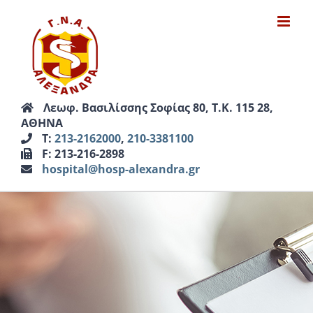
Μετάβαση
στο
περιεχόμενο
Λεωφ. Βασιλίσσης Σοφίας 80, Τ.Κ. 115 28,
ΑΘΗΝΑ
Τ:
213-2162000
,
210-3381100
F: 213-216-2898
hospital@hosp-alexandra.gr