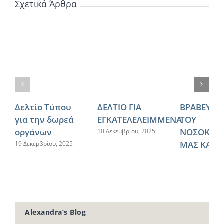
Σχετικά Άρθρα
Δελτίο Τύπου
ΔΕΛΤΙΟ ΓΙΑ
ΒΡΑΒΕΥΣΗ
για την δωρεά
ΕΓΚΑΤΕΛΕΛΕΙΜΜΕΝΑ
ΤΟΥ
οργάνων
ΝΟΣΟΚΟΜ
10 Δεκεμβρίου, 2025
ΜΑΣ ΚΑΙ Τ
19 Δεκεμβρίου, 2025
ΘΕΡΑΠΕΥΤ
ΚΛΙΝΙΚΗΣ
ΕΚΠΑ
21 Νοεμβρίου, 
Alexandra’s Blog