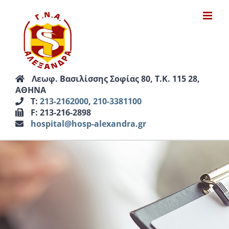
Μετάβαση
στο
περιεχόμενο
Λεωφ. Βασιλίσσης Σοφίας 80, Τ.Κ. 115 28,
ΑΘΗΝΑ
Τ:
213-2162000
,
210-3381100
F: 213-216-2898
hospital@hosp-alexandra.gr