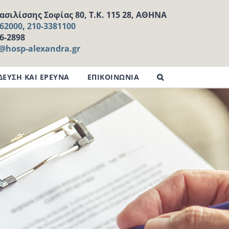
σιλίσσης Σοφίας 80, Τ.Κ. 115 28, ΑΘΗΝΑ
162000
,
210-3381100
16-2898
l@hosp-alexandra.gr
ΔΕΥΣΗ ΚΑΙ ΕΡΕΥΝΑ
ΕΠΙΚΟΙΝΩΝΙΑ