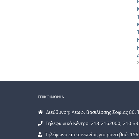
2
ΕΠΙΚΟΙΝΩΝΙΑ
Διεύθυνση: Λεωφ. Βασιλίσσης Σοφίας 80, 
Τηλεφωνικό Κέντρο: 213-2162000, 210-3
Τηλέφωνα επικοινωνίας για ραντεβού: 156