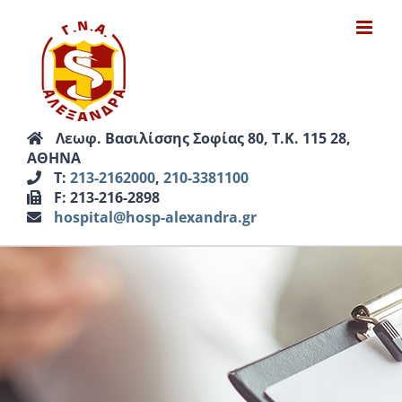
Μετάβαση
στο
περιεχόμενο
Λεωφ. Βασιλίσσης Σοφίας 80, Τ.Κ. 115 28,
ΑΘΗΝΑ
Τ:
213-2162000
,
210-3381100
F: 213-216-2898
hospital@hosp-alexandra.gr