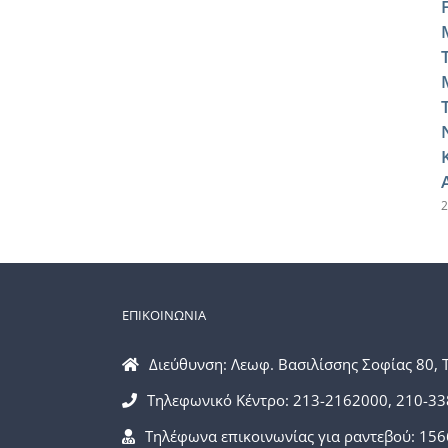
2
ΕΠΙΚΟΙΝΩΝΙΑ
Διεύθυνση: Λεωφ. Βασιλίσσης Σοφίας 80, 
Τηλεφωνικό Κέντρο: 213-2162000, 210-3
Τηλέφωνα επικοινωνίας για ραντεβού: 156