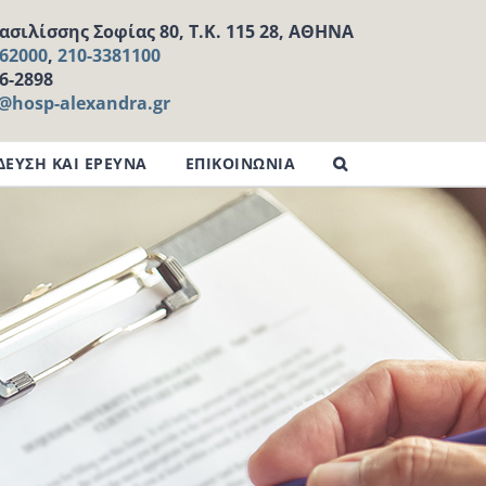
σιλίσσης Σοφίας 80, Τ.Κ. 115 28, ΑΘΗΝΑ
162000
,
210-3381100
16-2898
l@hosp-alexandra.gr
ΔΕΥΣΗ ΚΑΙ ΕΡΕΥΝΑ
ΕΠΙΚΟΙΝΩΝΙΑ