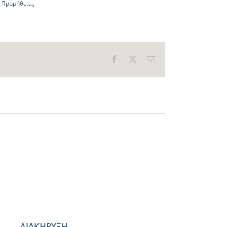
,
Προμήθειες
Facebook
X
Email
ΔΙΑΚΗΡΥΞΗ