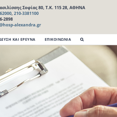
σιλίσσης Σοφίας 80, Τ.Κ. 115 28, ΑΘΗΝΑ
162000
,
210-3381100
16-2898
l@hosp-alexandra.gr
ΔΕΥΣΗ ΚΑΙ ΕΡΕΥΝΑ
ΕΠΙΚΟΙΝΩΝΙΑ