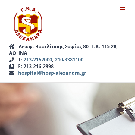
Μετάβαση
στο
περιεχόμενο
Λεωφ. Βασιλίσσης Σοφίας 80, Τ.Κ. 115 28,
ΑΘΗΝΑ
Τ:
213-2162000
,
210-3381100
F: 213-216-2898
hospital@hosp-alexandra.gr