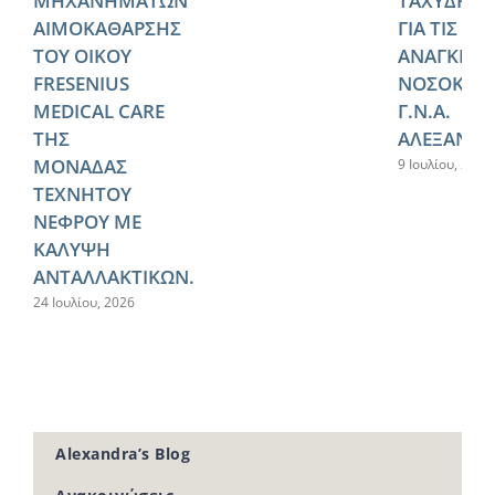
ΜΗΧΑΝΗΜΑΤΩΝ
ΤΑΧΥΔΡΟΜ
ΑΙΜΟΚΑΘΑΡΣΗΣ
ΓΙΑ ΤΙΣ
ΤΟΥ ΟΙΚΟΥ
ΑΝΑΓΚΕΣ 
FRESENIUS
ΝΟΣΟΚΟΜ
MEDICAL CARE
Γ.Ν.Α.
ΤΗΣ
ΑΛΕΞΑΝΔΡ
ΜΟΝΑΔΑΣ
9 Ιουλίου, 2026
ΤΕΧΝΗΤΟΥ
ΝΕΦΡΟΥ ΜΕ
ΚΑΛΥΨΗ
ΑΝΤΑΛΛΑΚΤΙΚΩΝ.
24 Ιουλίου, 2026
Alexandra’s Blog