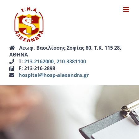
Μετάβαση
στο
περιεχόμενο
Λεωφ. Βασιλίσσης Σοφίας 80, Τ.Κ. 115 28,
ΑΘΗΝΑ
Τ:
213-2162000
,
210-3381100
F: 213-216-2898
hospital@hosp-alexandra.gr