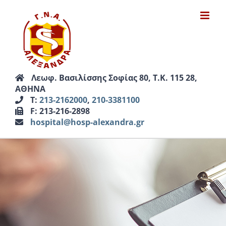
Μετάβαση
στο
περιεχόμενο
Λεωφ. Βασιλίσσης Σοφίας 80, Τ.Κ. 115 28,
ΑΘΗΝΑ
Τ:
213-2162000
,
210-3381100
F: 213-216-2898
hospital@hosp-alexandra.gr