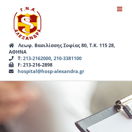
Μετάβαση
στο
περιεχόμενο
Λεωφ. Βασιλίσσης Σοφίας 80, Τ.Κ. 115 28,
ΑΘΗΝΑ
Τ:
213-2162000
,
210-3381100
F: 213-216-2898
hospital@hosp-alexandra.gr