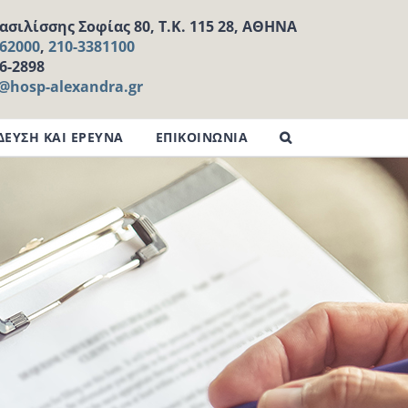
σιλίσσης Σοφίας 80, Τ.Κ. 115 28, ΑΘΗΝΑ
162000
,
210-3381100
16-2898
l@hosp-alexandra.gr
ΔΕΥΣΗ ΚΑΙ ΕΡΕΥΝΑ
ΕΠΙΚΟΙΝΩΝΙΑ