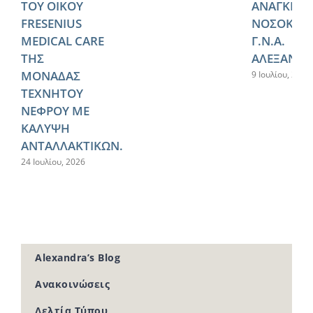
ΤΟΥ ΟΙΚΟΥ
ΑΝΑΓΚΕΣ 
FRESENIUS
ΝΟΣΟΚΟΜ
MEDICAL CARE
Γ.Ν.Α.
ΤΗΣ
ΑΛΕΞΑΝΔΡ
ΜΟΝΑΔΑΣ
9 Ιουλίου, 2026
ΤΕΧΝΗΤΟΥ
ΝΕΦΡΟΥ ΜΕ
ΚΑΛΥΨΗ
ΑΝΤΑΛΛΑΚΤΙΚΩΝ.
24 Ιουλίου, 2026
Alexandra’s Blog
Ανακοινώσεις
Δελτία Τύπου