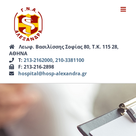
Μετάβαση
στο
περιεχόμενο
Λεωφ. Βασιλίσσης Σοφίας 80, Τ.Κ. 115 28,
ΑΘΗΝΑ
Τ:
213-2162000
,
210-3381100
F: 213-216-2898
hospital@hosp-alexandra.gr