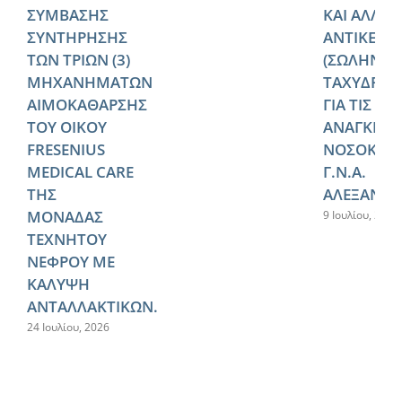
ΣΥΜΒΑΣΗΣ
ΚΑΙ ΑΛΛΩ
ΣΥΝΤΗΡΗΣΗΣ
ΑΝΤΙΚΕΙΜ
ΤΩΝ ΤΡΙΩΝ (3)
(ΣΩΛΗΝΩ
ΜΗΧΑΝΗΜΑΤΩΝ
ΤΑΧΥΔΡΟΜ
ΑΙΜΟΚΑΘΑΡΣΗΣ
ΓΙΑ ΤΙΣ
ΤΟΥ ΟΙΚΟΥ
ΑΝΑΓΚΕΣ 
FRESENIUS
ΝΟΣΟΚΟΜ
MEDICAL CARE
Γ.Ν.Α.
ΤΗΣ
ΑΛΕΞΑΝΔΡ
ΜΟΝΑΔΑΣ
9 Ιουλίου, 2026
ΤΕΧΝΗΤΟΥ
ΝΕΦΡΟΥ ΜΕ
ΚΑΛΥΨΗ
ΑΝΤΑΛΛΑΚΤΙΚΩΝ.
24 Ιουλίου, 2026