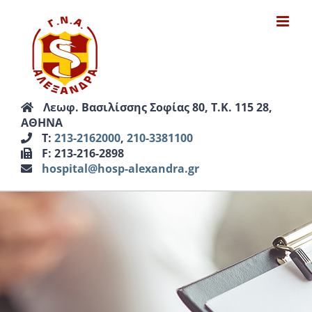
Μετάβαση
στο
περιεχόμενο
Λεωφ. Βασιλίσσης Σοφίας 80, Τ.Κ. 115 28,
ΑΘΗΝΑ
Τ:
213-2162000
,
210-3381100
F: 213-216-2898
hospital@hosp-alexandra.gr