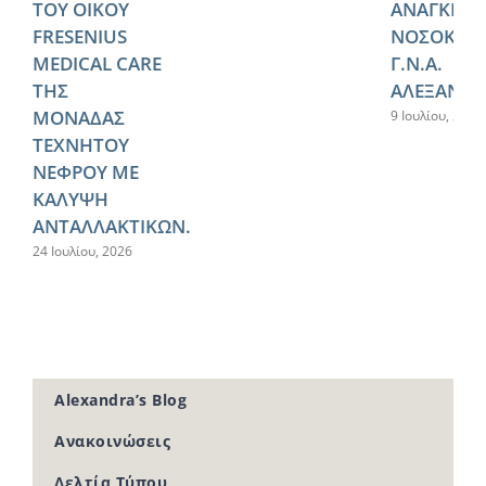
ΤΟΥ ΟΙΚΟΥ
ΑΝΑΓΚΕΣ 
FRESENIUS
ΝΟΣΟΚΟΜ
MEDICAL CARE
Γ.Ν.Α.
ΤΗΣ
ΑΛΕΞΑΝΔΡ
ΜΟΝΑΔΑΣ
9 Ιουλίου, 2026
ΤΕΧΝΗΤΟΥ
ΝΕΦΡΟΥ ΜΕ
ΚΑΛΥΨΗ
ΑΝΤΑΛΛΑΚΤΙΚΩΝ.
24 Ιουλίου, 2026
Alexandra’s Blog
Ανακοινώσεις
Δελτία Τύπου