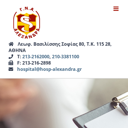
Μετάβαση
στο
περιεχόμενο
Λεωφ. Βασιλίσσης Σοφίας 80, Τ.Κ. 115 28,
ΑΘΗΝΑ
Τ:
213-2162000
,
210-3381100
F: 213-216-2898
hospital@hosp-alexandra.gr