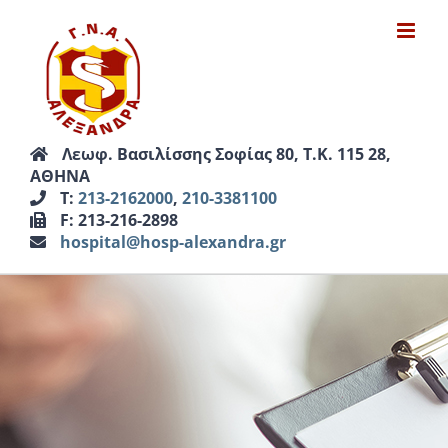
Μετάβαση
στο
περιεχόμενο
Λεωφ. Βασιλίσσης Σοφίας 80, Τ.Κ. 115 28,
ΑΘΗΝΑ
Τ:
213-2162000
,
210-3381100
F: 213-216-2898
hospital@hosp-alexandra.gr