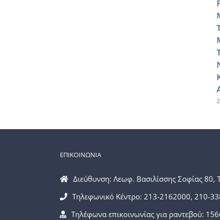
2
ΕΠΙΚΟΙΝΩΝΙΑ
Διεύθυνση: Λεωφ. Βασιλίσσης Σοφίας 80, 
Τηλεφωνικό Κέντρο: 213-2162000, 210-3
Τηλέφωνα επικοινωνίας για ραντεβού: 156