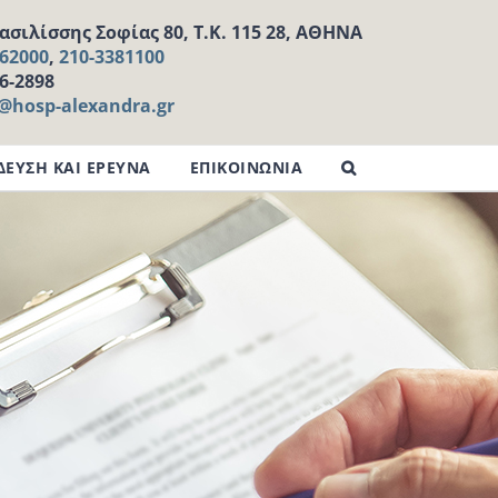
σιλίσσης Σοφίας 80, Τ.Κ. 115 28, ΑΘΗΝΑ
162000
,
210-3381100
16-2898
l@hosp-alexandra.gr
ΔΕΥΣΗ ΚΑΙ ΕΡΕΥΝΑ
ΕΠΙΚΟΙΝΩΝΙΑ