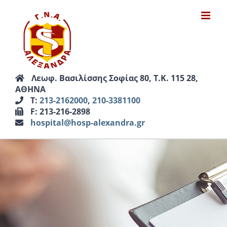
Μετάβαση
στο
περιεχόμενο
Λεωφ. Βασιλίσσης Σοφίας 80, Τ.Κ. 115 28,
ΑΘΗΝΑ
Τ:
213-2162000
,
210-3381100
F: 213-216-2898
hospital@hosp-alexandra.gr