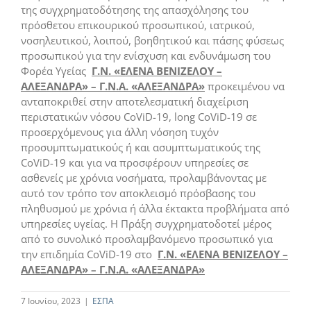
της συγχρηματοδότησης της απασχόλησης του
πρόσθετου επικουρικού προσωπικού, ιατρικού,
νοσηλευτικού, λοιπού, βοηθητικού και πάσης φύσεως
προσωπικού για την ενίσχυση και ενδυνάμωση του
Φορέα Υγείας
Γ.Ν. «ΕΛΕΝΑ ΒΕΝΙΖΕΛΟΥ –
ΑΛΕΞΑΝΔΡΑ» – Γ.Ν.Α. «ΑΛΕΞΑΝΔΡΑ»
προκειμένου να
ανταποκριθεί στην αποτελεσματική διαχείριση
περιστατικών νόσου CoViD-19, long CoViD-19 σε
προσερχόμενους για άλλη νόσηση τυχόν
προσυμπτωματικούς ή και ασυμπτωματικούς της
CoViD-19 και για να προσφέρουν υπηρεσίες σε
ασθενείς με χρόνια νοσήματα, προλαμβάνοντας με
αυτό τον τρόπο τον αποκλεισμό πρόσβασης του
πληθυσμού με χρόνια ή άλλα έκτακτα προβλήματα από
υπηρεσίες υγείας. Η Πράξη συγχρηματοδοτεί μέρος
από το συνολικό προσλαμβανόμενο προσωπικό για
την επιδημία CoViD-19 στο
Γ.Ν. «ΕΛΕΝΑ ΒΕΝΙΖΕΛΟΥ –
ΑΛΕΞΑΝΔΡΑ» – Γ.Ν.Α. «ΑΛΕΞΑΝΔΡΑ»
7 Ιουνίου, 2023
|
ΕΣΠΑ