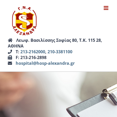
Μετάβαση
στο
περιεχόμενο
Λεωφ. Βασιλίσσης Σοφίας 80, Τ.Κ. 115 28,
ΑΘΗΝΑ
Τ:
213-2162000
,
210-3381100
F: 213-216-2898
hospital@hosp-alexandra.gr