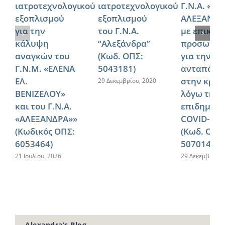
ιατροτεχνολογικού
ιατροτεχνολογικού
Γ.Ν.Α. «
εξοπλισμού
εξοπλισμού
ΑΛΕΞΑΝΔΡ
για την
του Γ.Ν.Α.
με επικου
κάλυψη
“Αλεξάνδρα”
προσωπικ
αναγκών του
(Κωδ. ΟΠΣ:
για την
Γ.Ν.M. «ΕΛΕΝΑ
5043181)
ανταπόκρ
ΕΛ.
στην κρίσ
29 Δεκεμβρίου, 2020
ΒΕΝΙΖΕΛΟΥ»
λόγω της
και του Γ.Ν.Α.
επιδημίας
«ΑΛΕΞΑΝΔΡΑ»»
COVID-19
(Κωδικός ΟΠΣ:
(Κωδ. ΟΠΣ
6053464)
5070144)
21 Ιουλίου, 2026
29 Δεκεμβρίου,
Alexandra’s Blog