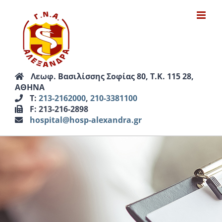
Μετάβαση
στο
περιεχόμενο
Λεωφ. Βασιλίσσης Σοφίας 80, Τ.Κ. 115 28,
ΑΘΗΝΑ
Τ:
213-2162000
,
210-3381100
F: 213-216-2898
hospital@hosp-alexandra.gr