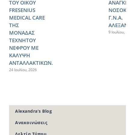
ΤΟΥ ΟΙΚΟΥ
ΑΝΑΓΚΕΣ 
FRESENIUS
ΝΟΣΟΚΟΜ
MEDICAL CARE
Γ.Ν.Α.
ΤΗΣ
ΑΛΕΞΑΝΔΡ
ΜΟΝΑΔΑΣ
9 Ιουλίου, 2026
ΤΕΧΝΗΤΟΥ
ΝΕΦΡΟΥ ΜΕ
ΚΑΛΥΨΗ
ΑΝΤΑΛΛΑΚΤΙΚΩΝ.
24 Ιουλίου, 2026
Alexandra’s Blog
Ανακοινώσεις
Δελτία Τύπου