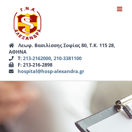
Μετάβαση
στο
περιεχόμενο
Λεωφ. Βασιλίσσης Σοφίας 80, Τ.Κ. 115 28,
ΑΘΗΝΑ
Τ:
213-2162000
,
210-3381100
F: 213-216-2898
hospital@hosp-alexandra.gr