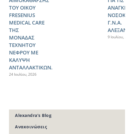
ΑΙΜΟΚΑΘΑΡΣΗΣ
ΓΙΑ ΤΙΣ
ΤΟΥ ΟΙΚΟΥ
ΑΝΑΓΚΕΣ 
FRESENIUS
ΝΟΣΟΚΟΜ
MEDICAL CARE
Γ.Ν.Α.
ΤΗΣ
ΑΛΕΞΑΝΔΡ
ΜΟΝΑΔΑΣ
9 Ιουλίου, 2026
ΤΕΧΝΗΤΟΥ
ΝΕΦΡΟΥ ΜΕ
ΚΑΛΥΨΗ
ΑΝΤΑΛΛΑΚΤΙΚΩΝ.
24 Ιουλίου, 2026
Alexandra’s Blog
Ανακοινώσεις