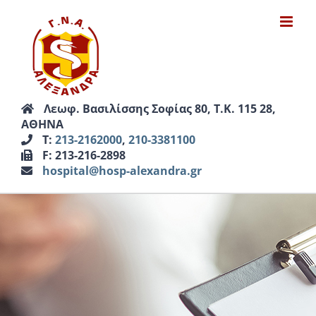
Μετάβαση
στο
περιεχόμενο
Λεωφ. Βασιλίσσης Σοφίας 80, Τ.Κ. 115 28,
ΑΘΗΝΑ
Τ:
213-2162000
,
210-3381100
F: 213-216-2898
hospital@hosp-alexandra.gr