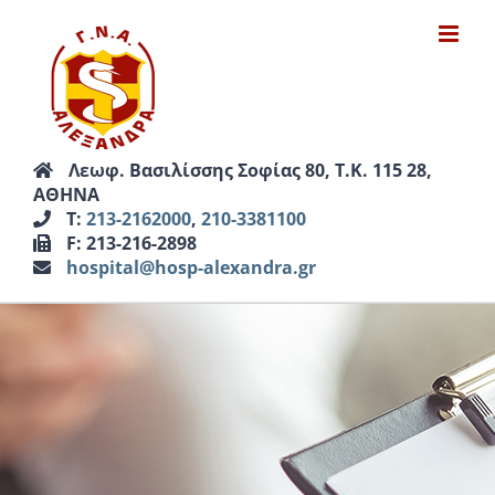
Μετάβαση
στο
περιεχόμενο
Λεωφ. Βασιλίσσης Σοφίας 80, Τ.Κ. 115 28,
ΑΘΗΝΑ
Τ:
213-2162000
,
210-3381100
F: 213-216-2898
hospital@hosp-alexandra.gr