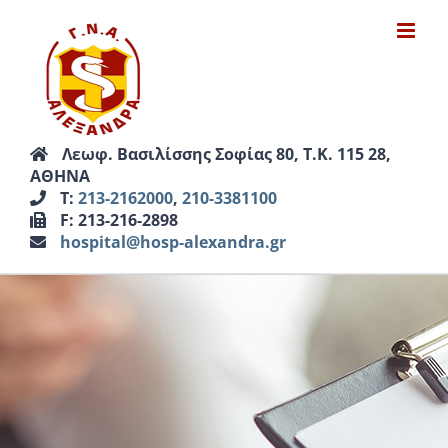
Μετάβαση
στο
περιεχόμενο
Λεωφ. Βασιλίσσης Σοφίας 80, Τ.Κ. 115 28,
ΑΘΗΝΑ
Τ:
213-2162000
,
210-3381100
F: 213-216-2898
hospital@hosp-alexandra.gr