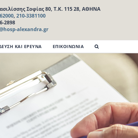
σιλίσσης Σοφίας 80, Τ.Κ. 115 28, ΑΘΗΝΑ
162000
,
210-3381100
16-2898
l@hosp-alexandra.gr
ΔΕΥΣΗ ΚΑΙ ΕΡΕΥΝΑ
ΕΠΙΚΟΙΝΩΝΙΑ