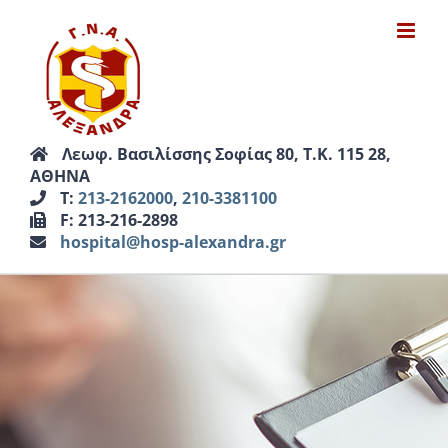
Μετάβαση
στο
περιεχόμενο
Λεωφ. Βασιλίσσης Σοφίας 80, Τ.Κ. 115 28,
ΑΘΗΝΑ
Τ:
213-2162000
,
210-3381100
F: 213-216-2898
hospital@hosp-alexandra.gr