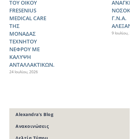
ΤΟΥ ΟΙΚΟΥ
ΑΝΑΓΚΕΣ 
FRESENIUS
ΝΟΣΟΚΟΜ
MEDICAL CARE
Γ.Ν.Α.
ΤΗΣ
ΑΛΕΞΑΝΔΡ
ΜΟΝΑΔΑΣ
9 Ιουλίου, 2026
ΤΕΧΝΗΤΟΥ
ΝΕΦΡΟΥ ΜΕ
ΚΑΛΥΨΗ
ΑΝΤΑΛΛΑΚΤΙΚΩΝ.
24 Ιουλίου, 2026
Alexandra’s Blog
Ανακοινώσεις
Δελτία Τύπου