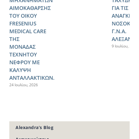
ΜΗΧΑΝΗΜΑΤΩΝ
ΤΑΧΥΔΡΟΜ
ΑΙΜΟΚΑΘΑΡΣΗΣ
ΓΙΑ ΤΙΣ
ΤΟΥ ΟΙΚΟΥ
ΑΝΑΓΚΕΣ 
FRESENIUS
ΝΟΣΟΚΟΜ
MEDICAL CARE
Γ.Ν.Α.
ΤΗΣ
ΑΛΕΞΑΝΔΡ
ΜΟΝΑΔΑΣ
9 Ιουλίου, 2026
ΤΕΧΝΗΤΟΥ
ΝΕΦΡΟΥ ΜΕ
ΚΑΛΥΨΗ
ΑΝΤΑΛΛΑΚΤΙΚΩΝ.
24 Ιουλίου, 2026
Alexandra’s Blog