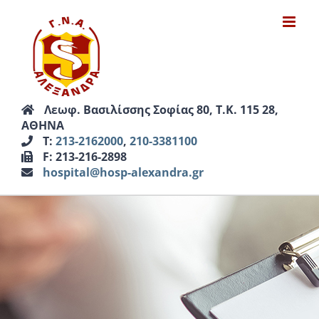
Μετάβαση
στο
περιεχόμενο
Λεωφ. Βασιλίσσης Σοφίας 80, Τ.Κ. 115 28,
ΑΘΗΝΑ
Τ:
213-2162000
,
210-3381100
F: 213-216-2898
hospital@hosp-alexandra.gr