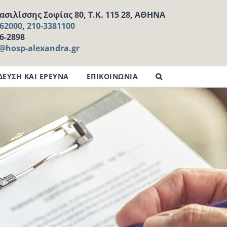
σιλίσσης Σοφίας 80, Τ.Κ. 115 28, ΑΘΗΝΑ
162000
,
210-3381100
16-2898
l@hosp-alexandra.gr
ΔΕΥΣΗ ΚΑΙ ΕΡΕΥΝΑ
ΕΠΙΚΟΙΝΩΝΙΑ